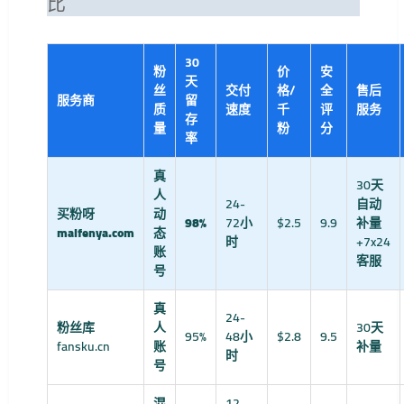
比
30
粉
价
安
天
丝
交付
格/
全
售后
服务商
留
质
速度
千
评
服务
存
量
粉
分
率
真
30天
人
24-
自动
买粉呀
动
98%
72小
$2.5
9.9
补量
maifenya.com
态
时
+7x24
账
客服
号
真
24-
粉丝库
人
30天
95%
48小
$2.8
9.5
fansku.cn
账
补量
时
号
混
12-