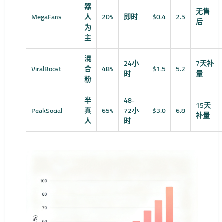
器
无售
MegaFans
人
20%
即时
$0.4
2.5
后
为
主
混
24小
7天补
ViralBoost
合
48%
$1.5
5.2
时
量
粉
半
48-
15天
PeakSocial
真
65%
72小
$3.0
6.8
补量
人
时