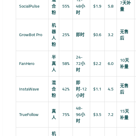
7天补
SocialPulse
合
55%
48小
$1.9
5.8
量
粉
时
机
器
无售
GrowBot Pro
25%
即时
$0.6
3.2
人
后
粉
半
24-
10天
FanHero
真
58%
72小
$2.2
6.0
补量
人
时
混
即
无售
InstaWave
合
42%
时-12
$1.1
4.5
后
粉
小时
48-
真
15天
TrueFollow
75%
96小
$3.5
7.2
人
补量
时
机