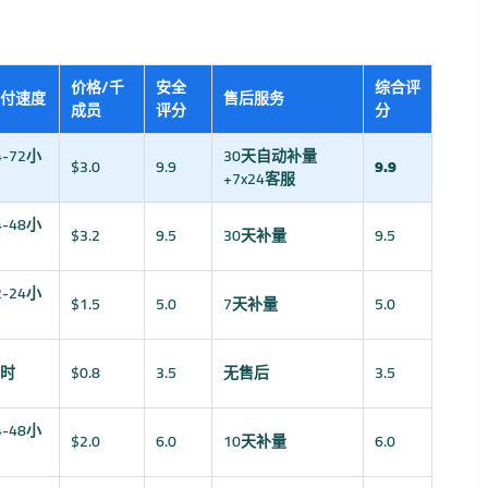
价格/千
安全
综合评
付速度
售后服务
成员
评分
分
4-72小
30天自动补量
$3.0
9.9
9.9
+7x24客服
4-48小
$3.2
9.5
30天补量
9.5
2-24小
$1.5
5.0
7天补量
5.0
时
$0.8
3.5
无售后
3.5
4-48小
$2.0
6.0
10天补量
6.0