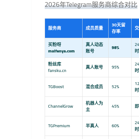
2026年Telegram服务商综合对比
30天留
服务商
成员质量
交
存率
买粉呀
真人动态
2
98%
maifenya.com
账号
时
粉丝库
2
真人账号
95%
fansku.cn
时
1
TGBoost
混合成员
52%
时
机器人为
ChannelGrow
45%
即
主
2
TGPremium
半真人
60%
时