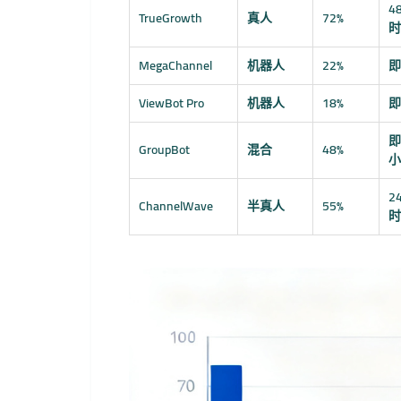
4
TrueGrowth
真人
72%
时
MegaChannel
机器人
22%
即
ViewBot Pro
机器人
18%
即
即
GroupBot
混合
48%
小
2
ChannelWave
半真人
55%
时