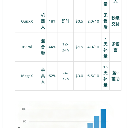
人
量
机
无
秒级
QuickX
器
18%
即时
$0.5
2.0/10
售
交付
人
后
7
混
12-
天
多语
XViral
合
44%
$1.5
4.8/10
24h
补
言
粉
量
15
半
24-
天
蓝V
MegaX
真
62%
$3.0
6.5/10
72h
补
辅助
人
量