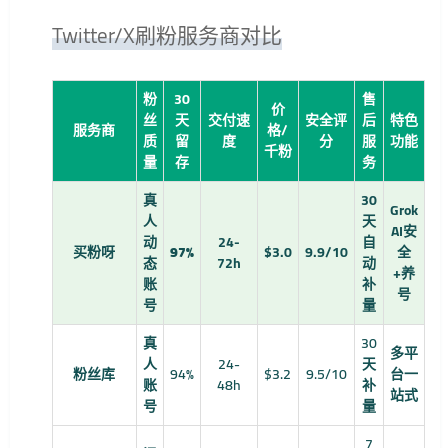
Twitter/X刷粉服务商对比
粉
30
售
价
丝
天
交付速
安全评
后
特色
服务商
格/
质
留
度
分
服
功能
千粉
量
存
务
真
30
Grok
人
天
AI安
动
24-
自
买粉呀
97%
$3.0
9.9/10
全
态
72h
动
+养
账
补
号
号
量
真
30
多平
人
24-
天
粉丝库
94%
$3.2
9.5/10
台一
账
48h
补
站式
号
量
7