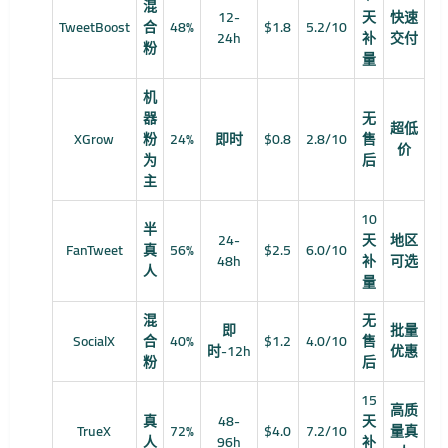
混
12-
天
快速
TweetBoost
合
48%
$1.8
5.2/10
24h
补
交付
粉
量
机
器
无
超低
XGrow
粉
24%
即时
$0.8
2.8/10
售
价
为
后
主
10
半
24-
天
地区
FanTweet
真
56%
$2.5
6.0/10
48h
补
可选
人
量
混
无
即
批量
SocialX
合
40%
$1.2
4.0/10
售
时-12h
优惠
粉
后
15
高质
真
48-
天
TrueX
72%
$4.0
7.2/10
量真
人
96h
补