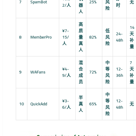
7
SpamBot
25%
风
无
2/人
器
时
险
人
高
14
¥7-
质
低
24-
天
8
MemberPro
15/
量
82%
风
48h
补
人
真
险
量
人
混
中
7
¥4-
合
等
12-
天
9
WAFans
72%
9/人
成
风
36h
补
员
险
量
中
半
¥3-
等
12-
10
QuickAdd
真
65%
无
6/人
风
48h
人
险