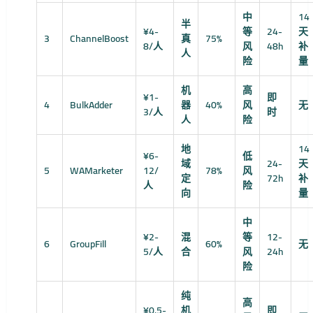
中
14
半
¥4-
等
24-
天
3
ChannelBoost
真
75%
8/人
风
48h
补
人
险
量
机
高
¥1-
即
4
BulkAdder
器
40%
风
无
3/人
时
人
险
地
14
¥6-
低
域
24-
天
5
WAMarketer
12/
78%
风
定
72h
补
人
险
向
量
中
¥2-
混
等
12-
6
GroupFill
60%
无
5/人
合
风
24h
险
纯
高
¥0.5-
机
即