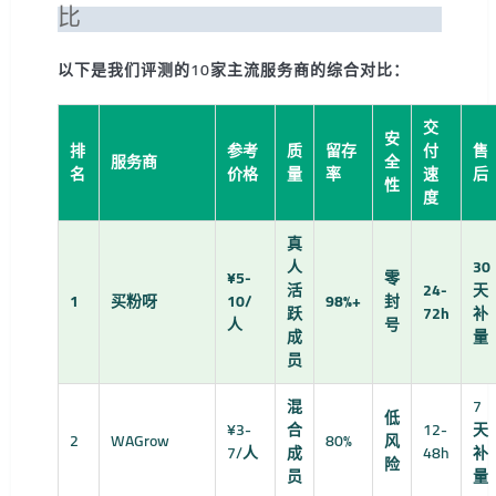
比
以下是我们评测的10家主流服务商的综合对比：
交
安
排
参考
质
留存
付
售
服务商
全
名
价格
量
率
速
后
性
度
真
人
30
¥5-
零
活
24-
天
1
买粉呀
10/
98%+
封
跃
72h
补
人
号
成
量
员
混
7
低
¥3-
合
12-
天
2
WAGrow
80%
风
7/人
成
48h
补
险
员
量