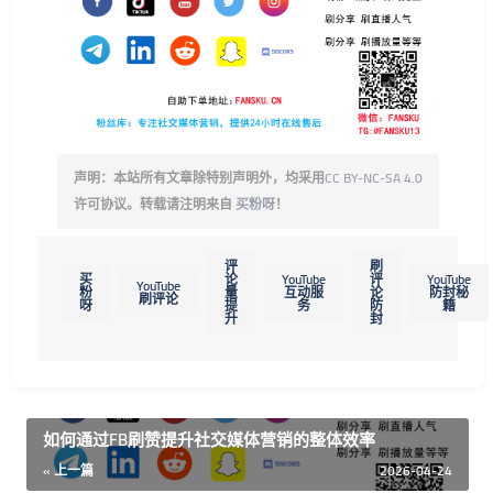
声明：本站所有文章除特别声明外，均采用
CC BY-NC-SA 4.0
许可协议。转载请注明来自
买粉呀
！
评
刷
买
论
YouTube
评
YouTube
YouTube
粉
量
互动服
论
防封秘
刷评论
呀
提
务
防
籍
升
封
如何通过FB刷赞提升社交媒体营销的整体效率
« 上一篇
2026-04-24