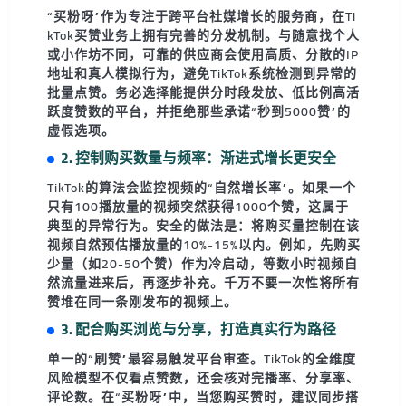
“买粉呀”作为专注于跨平台社媒增长的服务商，在Ti
kTok买赞业务上拥有完善的分发机制。与随意找个人
或小作坊不同，可靠的供应商会使用高质、分散的IP
地址和真人模拟行为，避免TikTok系统检测到异常的
批量点赞。务必选择能提供
分时段发放
、
低比例高活
跃度
赞数的平台，并拒绝那些承诺“秒到5000赞”的
虚假选项。
2. 控制购买数量与频率：渐进式增长更安全
TikTok的算法会监控视频的“自然增长率”。如果一个
只有100播放量的视频突然获得1000个赞，这属于
典型的异常行为。安全的做法是：将购买量控制在该
视频自然预估播放量的10%-15%以内。例如，先购买
少量（如20-50个赞）作为冷启动，等数小时视频自
然流量进来后，再逐步补充。千万不要一次性将所有
赞堆在同一条刚发布的视频上。
3. 配合购买浏览与分享，打造真实行为路径
单一的“刷赞”最容易触发平台审查。TikTok的全维度
风险模型不仅看点赞数，还会核对
完播率、分享率、
评论数
。在“买粉呀”中，当您购买赞时，建议同步搭