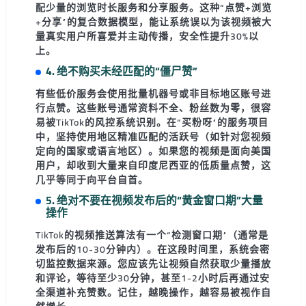
配少量的浏览时长服务和分享服务。这种“点赞+浏览
+分享”的复合数据模型，能让系统误以为该视频被大
量真实用户所喜爱并主动传播，安全性提升30%以
上。
4. 绝不购买未经匹配的“僵尸赞”
有些低价服务会使用批量机器号或非目标地区账号进
行点赞。这些账号通常资料不全、粉丝数为零，很容
易被TikTok的风控系统识别。在“买粉呀”的服务项目
中，坚持使用
地区精准匹配的活跃号
（如针对您视频
定向的国家或语言地区）。如果您的视频是面向美国
用户，却收到大量来自印度尼西亚的低质量点赞，这
几乎等同于向平台自首。
5. 绝对不要在视频发布后的“黄金窗口期”大量
操作
TikTok的视频推送算法有一个“检测窗口期”（通常是
发布后的10-30分钟内）。在这段时间里，系统会密
切监控数据来源。您应该先让视频自然获取少量播放
和评论，等待至少30分钟，甚至1-2小时后再通过安
全渠道补充赞数。记住，
越晚操作，越容易被视作自