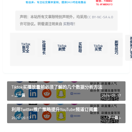
声明：本站所有文章除特别声明外，均采用
CC BY-NC-SA 4.0
许可协议。转载请注明来自
买粉呀
！
社
刷
TikTok
买
媒
TikTok
TikTok
赞
账号
粉
增
刷赞
买赞
技
安全
呀
长
巧
Tiktok买播放量前必须了解的几个数据分析方法
« 上一篇
2026-05-17
利用Twitter推广策略提升YouTube频道订阅量
2026-05-17
下一篇 »