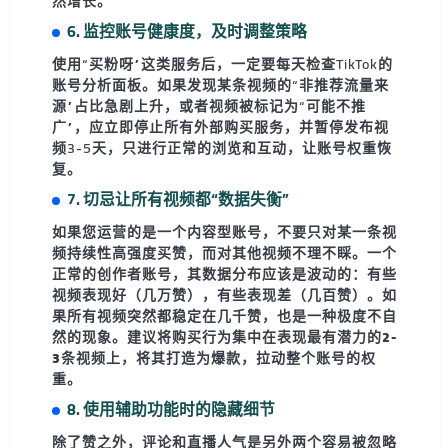
然增长
。
6. 监控账号健康度，及时调整策略
使用“买粉呀”这类服务后，一定要每天检查TikTok的
账号分析面板
。如果发现某条视频的“非推荐流量来
源”占比急剧上升，或者视频被标记为“可能不推
广”，应立即停止所有外部购买服务，并暂停发布视
频3-5天，只进行正常的浏览和互动，让账号权重恢
复。
7. 切忌让所有视频都“数据失衡”
如果您运营的是一个内容型账号，不要只对某一条视
频持续性高强度买赞，而对其他视频不理不睬。一个
正常的创作者账号，其数据分布应该是波动的：有些
视频表现好（几万赞），有些表现差（几百赞）。如
果所有视频突然都稳定在几千赞，也是一种极度不自
然的现象。建议将购买行为集中在
表现最有潜力的2-
3条视频
上，将其打造为爆款，拉动整个账号的权
重。
8. 使用辅助功能时的隐藏细节
除了赞之外，评论和直播人气是另外两个容易被忽略