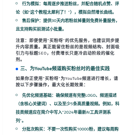
行为模拟：
每周逐步推送粉丝，并配合随机点赞、评
论（如“这个教程太犀利了！”），模拟自然增长曲线。
售后保护：
提供30天内若粉丝掉量则免费补量服务，
且支持购买前测试小批量。
注意：
即便使用“买粉呀”的优先服务，也建议同步提
升内容质量。真正能留住粉丝的是视频结构、封面吸
引力与标题SEO，付费增长只是冷启动阶段的催化
剂。
三、为YouTube频道购买粉丝时的最佳实践
如果你正使用“买粉呀”为YouTube频道进行增长，请
按以下步骤操作，最大化长期效果：
先优化频道基础：
确保频道有完整LOGO、频道描述
（含核心关键词）、以及至少5条高质量视频。例如，科
技类频道应在简介中写入“2024年最新AI工具评测系
列”。
分批次购买：
不要一次性购买10000粉，建议每周购