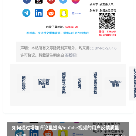
声明：本站所有文章除特别声明外，均采用
CC BY-NC-SA 4.0
许可协议。转载请注明来自
买粉呀
！
频
避
刷
道
免
YouTube
买
粉
增
账
YouTube
购买粉
粉
服
长
号
活粉
丝
呀
务
策
降
略
权
如何通过增加评论量提高YouTube视频的用户反馈质量