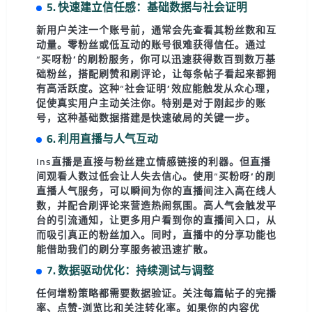
5. 快速建立信任感：基础数据与社会证明
新用户关注一个账号前，通常会先查看其粉丝数和互
动量。零粉丝或低互动的账号很难获得信任。通过
“买呀粉”的
刷粉服务
，你可以迅速获得数百到数万基
础粉丝，搭配
刷赞
和
刷评论
，让每条帖子看起来都拥
有高活跃度。这种“社会证明”效应能触发从众心理，
促使真实用户主动关注你。特别是对于刚起步的账
号，这种基础数据搭建是快速破局的关键一步。
6. 利用直播与人气互动
Ins直播是直接与粉丝建立情感链接的利器。但直播
间观看人数过低会让人失去信心。使用“买粉呀”的
刷
直播人气服务
，可以瞬间为你的直播间注入高在线人
数，并配合刷评论来营造热闹氛围。高人气会触发平
台的引流通知，让更多用户看到你的直播间入口，从
而吸引真正的粉丝加入。同时，直播中的分享功能也
能借助我们的刷分享服务被迅速扩散。
7. 数据驱动优化：持续测试与调整
任何增粉策略都需要数据验证。关注每篇帖子的
完播
率
、
点赞-浏览比
和
关注转化率
。如果你的内容优