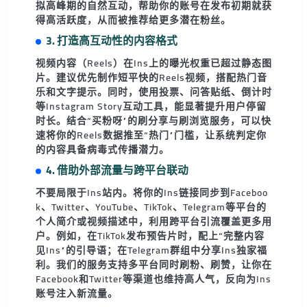
拟高峰期的自然互动，帮助你的账号在发布初期就获
得高活跃度，从而被推荐给更多潜在粉丝。
3. 打造高互动性的内容格式
视频内容（Reels）在Ins上的曝光权重已超过静态图
片。建议优先制作短平快的Reels视频，搭配热门音
乐和文字提示。同时，使用
投票
、
问答贴纸
、
倒计时
等Instagram Story互动工具，能显著提升用户停留
时长。结合“买粉呀”的刷分享与刷浏览服务，可以快
速将你的Reels数据推至“热门”门槛，让系统判定你
的内容具备病毒式传播潜力。
4. 借助外部流量与跨平台联动
不要局限于Ins站内。将你的Ins链接同步到Faceboo
k、Twitter、YouTube、TikTok、Telegram等平台的
个人简介或视频描述中，利用跨平台引流覆盖更多用
户。例如，在TikTok发布预告片时，配上“完整内容
见Ins”的引导语；在Telegram群组中分享Ins独家福
利。我们的服务支持多平台同时刷粉、刷赞，让你在
Facebook和Twitter等渠道也维持高人气，反向为Ins
账号注入新流量。