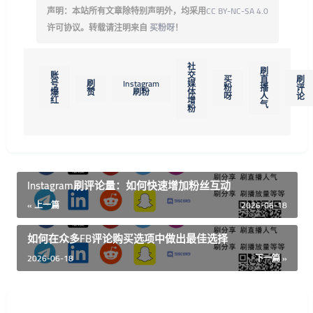
声明：本站所有文章除特别声明外，均采用
CC BY-NC-SA 4.0
许可协议。转载请注明来自
买粉呀
！
社
刷
账
交
买
直
刷
号
刷
Instagram
媒
粉
播
评
爆
赞
刷粉
体
呀
人
论
红
增
气
粉
Instagram刷评论量：如何快速增加粉丝互动
« 上一篇
2026-06-18
如何在众多FB评论购买选项中做出最佳选择
2026-06-18
下一篇 »