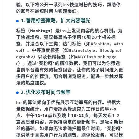
验，以下将公开一系列Ins快速增粉的技巧，帮助你
的账号在最短时间内实现爆红。
1. 善用标签策略，扩大内容曝光
标签（Hashtags）
是Ins上发现内容的核心机制。为
了快速增粉，建议每篇帖子使用10到20个相关标
签，并混合以下三类：
热门标签
（如#fashion、#tra
vel）、
中等热度标签
（如#streetstyle、#foodphot
ography）以及
长尾标签
（如#NYCfashionblogge
r）。通过“买粉呀”的精准数据，我们可以为你筛选
当前平台最有效的标签组合，让你的帖子瞬间进入更
多用户的推荐流，配合刷浏览服务，能进一步触发算
法的热度加权。
2. 优化发布时间与频率
Ins的算法倾向于优先展示互动率高的内容。根据大
量数据统计，用户活跃高峰通常为工作日的
早7-9
点
、
中午12-14点
以及
晚上19-22点
。每天发布1-2
篇高质量内容，并保持稳定的更新频率，是吸引新粉
丝的基础。如果你无法准确把握最佳时间，“买粉呀”
提供基于真实用户行为的刷赞、刷评论服务，可以模