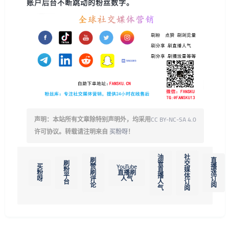
账户后台不断跳动的粉丝数字。
声明：本站所有文章除特别声明外，均采用
CC BY-NC-SA 4.0
许可协议。转载请注明来自
买粉呀
！
油
社
刷
直
刷
管
交
买
赞
YouTube
播
粉
直
媒
粉
刷
直播刷
涨
平
播
体
呀
评
人气
订
台
人
订
论
阅
气
阅