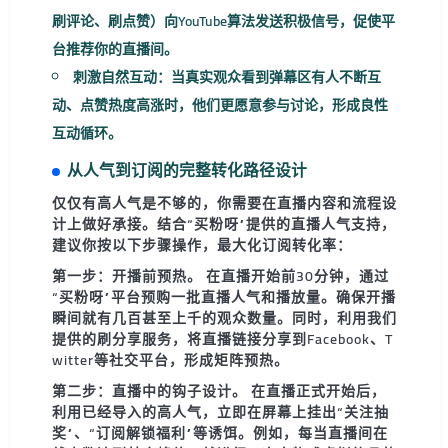
刷评论、刷点赞）向YouTube算法发送积极信号，促使平
台推荐你的直播间。
刺激自然互动
：当真实观众看到弹幕区有人不断互
动、点赞热度高涨时，他们更愿意参与讨论，形成良性
互动循环。
从人气到订阅的完整转化路径设计
仅仅有高人气是不够的，你需要在直播内容和流程设
计上做好承接。结合“买粉呀”提供的
直播人气支持
，
建议你按以下步骤操作，最大化订阅转化率：
第一步：开播前预热。
在直播开始前30分钟，通过
“买粉呀”平台预购一批
直播人气
和
播放量
。确保开播
瞬间就有几百甚至上千的观众数量。同时，利用我们
提供的
刷分享
服务，将直播链接分享到Facebook、T
witter等社交平台，形成矩阵预热。
第二步：直播中的钩子设计。
在直播正式开始后，
利用已经导入的高人气，立即在屏幕上挂出“关注抽
奖”、“订阅解锁福利”等诱饵。例如，每当直播间在