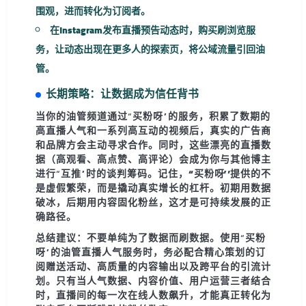
围观，进而转化为订阅者。
在
Instagram
发布直播预告动态时，购买
刷浏览
服
务，让动态出现在更多人的探索页，将公域流量引回油
管。
长期策略：让数据成为信任背书
当你的油管频道通过“买粉呀”的服务，积累了数期的
高直播人气
和一系列高互动的视频后，真实的广告商
和品牌方会主动寻求合作。同时，这些漂亮的直播数
据（高观看、高点赞、高评论）会成为你与其他博主
进行“互推”时的谈判筹码。记住，
“买粉呀”提供的不
是虚假繁荣，而是撬动真实增长的杠杆
。初期用数据
破冰，后期用内容固化粉丝，这才是可持续发展的正
确路径。
总结建议：
不要单纯为了数据而刷数据。使用“买粉
呀”的油管直播人气服务时，务必配合精心策划的订
阅赠送活动、高质量的内容输出以及跨平台的引流计
划。只有当
人气数据、内容价值、用户运营
三者结合
时，直播间的每一次在线人数飙升，才能真正转化为