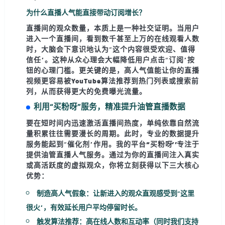
为什么直播人气能直接带动订阅增长？
直播间的观众数量，本质上是一种
社交证明
。当用户
进入一个直播间，看到数千甚至上万的在线观看人数
时，大脑会下意识地认为“这个内容很受欢迎、值得
信任”。这种从众心理会大幅降低用户点击“订阅”按
钮的心理门槛。更关键的是，
高人气值能让你的直播
视频更容易被YouTube算法推荐到热门列表或搜索前
列
，从而获得更大的免费曝光流量。
利用“买粉呀”服务，精准提升油管直播数据
要在短时间内迅速激活直播间热度，单纯依靠自然流
量积累往往需要漫长的周期。此时，专业的数据提升
服务能起到“催化剂”作用。我的平台
“买粉呀”
专注于
提供
油管直播人气
服务。通过为你的直播间注入真实
或高活跃度的虚拟观众，你将立刻获得以下三大核心
优势：
制造高人气假象
：让新进入的观众直观感受到“这里
很火”，有效延长用户平均停留时长。
触发算法推荐
：高在线人数和互动率（同时我们支持