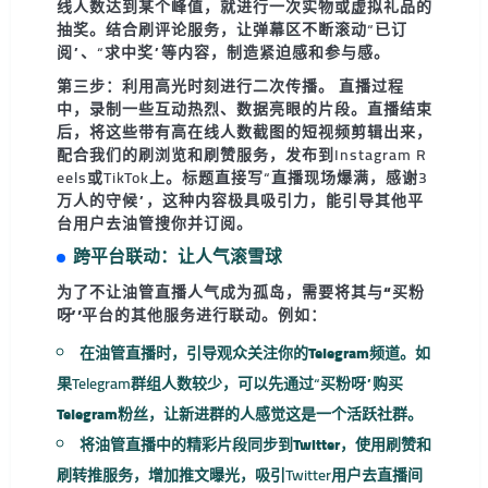
线人数达到某个峰值，就进行一次实物或虚拟礼品的
抽奖。结合
刷评论
服务，让弹幕区不断滚动“已订
阅”、“求中奖”等内容，制造紧迫感和参与感。
第三步：利用高光时刻进行二次传播。
直播过程
中，录制一些互动热烈、数据亮眼的片段。直播结束
后，将这些带有
高在线人数
截图的短视频剪辑出来，
配合我们的
刷浏览
和
刷赞
服务，发布到Instagram R
eels或TikTok上。标题直接写“直播现场爆满，感谢3
万人的守候”，这种内容极具吸引力，能引导其他平
台用户去油管搜你并订阅。
跨平台联动：让人气滚雪球
为了不让油管直播人气成为孤岛，需要将其与
“买粉
呀”平台
的其他服务进行联动。例如：
在油管直播时，引导观众关注你的
Telegram频道
。如
果Telegram群组人数较少，可以先通过“买粉呀”购买
Telegram粉丝
，让新进群的人感觉这是一个活跃社群。
将油管直播中的精彩片段同步到
Twitter
，使用
刷赞
和
刷转推
服务，增加推文曝光，吸引Twitter用户去直播间