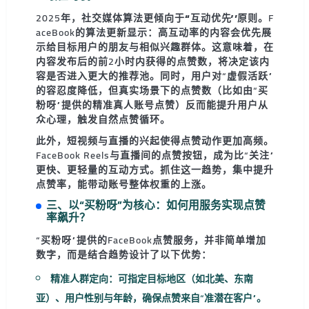
2025年，社交媒体算法更倾向于
“互动优先”
原则。F
aceBook的算法更新显示：
高互动率的内容会优先展
示给目标用户的朋友与相似兴趣群体
。这意味着，在
内容发布后的前2小时内获得的点赞数，将决定该内
容是否进入更大的推荐池。同时，用户对“虚假活跃”
的容忍度降低，但
真实场景下的点赞数
（比如由“买
粉呀”提供的精准真人账号点赞）反而能提升用户从
众心理，触发自然点赞循环。
此外，
短视频与直播的兴起
使得点赞动作更加高频。
FaceBook Reels与直播间的点赞按钮，成为比“关注”
更快、更轻量的互动方式。抓住这一趋势，集中提升
点赞率，能带动账号整体权重的上涨。
三、以“买粉呀”为核心：如何用服务实现点赞
率飙升？
“买粉呀”提供的FaceBook点赞服务，并非简单增加
数字，而是结合趋势设计了以下优势：
精准人群定向
：可指定目标地区（如北美、东南
亚）、用户性别与年龄，确保点赞来自“准潜在客户”。