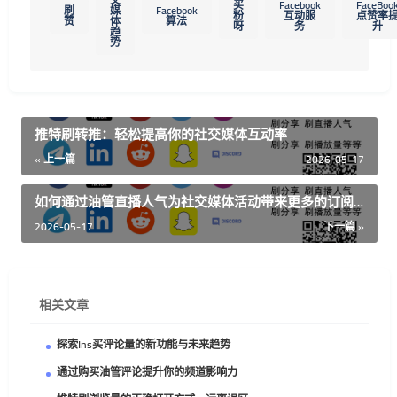
买
Facebook
FaceBoo
刷
媒
Facebook
粉
互动服
点赞率
赞
体
算法
呀
务
升
趋
势
推特刷转推：轻松提高你的社交媒体互动率
« 上一篇
2026-05-17
如何通过油管直播人气为社交媒体活动带来更多的订阅
者
2026-05-17
下一篇 »
相关文章
探索Ins买评论量的新功能与未来趋势
通过购买油管评论提升你的频道影响力