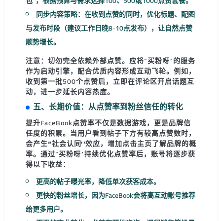
包”，根据预算与需求选择100、500或1000点赞套餐。
同步内容策略
：在收到点赞的同时，优化标题、配图
与发布时段（建议工作日晚8-10点发布），让自然点赞
顺势增长。
注意：
切勿完全依赖外部点赞
。应将“买粉呀”的服务
作为
启动引擎
，配合优质内容形成互动飞轮。例如，
收到第一批500个点赞后，立即在评论区开启话题互
动，进一步延长内容热度。
五、长期价值：从点赞率到粉丝信任的转化
提升FaceBook点赞率不仅是数据游戏，更是品牌信
任度的积累。当用户看到帖子下方有较高点赞数时，
会产生
“社会认同”效应
，增加点击主页了解品牌的概
率。通过“买粉呀”持续优化点赞率后，账号将逐步获
得以下收益：
更高的帖子曝光率，降低单次获客成本。
更快的粉丝增长，因为FaceBook会将高互动账号推荐
给更多用户。