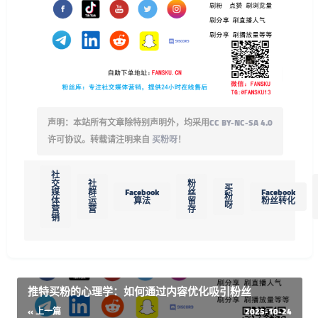
声明：本站所有文章除特别声明外，均采用
CC BY-NC-SA 4.0
许可协议。转载请注明来自
买粉呀
！
社
交
社
粉
买
媒
群
Facebook
丝
Facebook
粉
体
运
算法
留
粉丝转化
呀
营
营
存
销
推特买粉的心理学：如何通过内容优化吸引粉丝
« 上一篇
2025-10-24