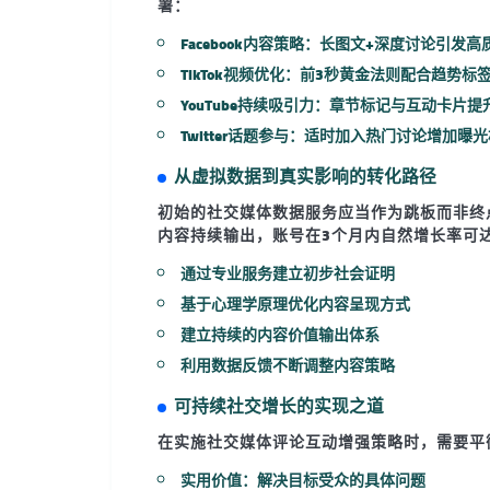
署：
Facebook内容策略
：长图文+深度讨论引发高
TikTok视频优化
：前3秒黄金法则配合趋势标
YouTube持续吸引力
：章节标记与互动卡片提
Twitter话题参与
：适时加入热门讨论增加曝光
从虚拟数据到真实影响的转化路径
初始的
社交媒体数据服务
应当作为跳板而非终
内容持续输出，账号在3个月内自然增长率可达
通过专业服务建立初步社会证明
基于心理学原理优化内容呈现方式
建立持续的内容价值输出体系
利用数据反馈不断调整内容策略
可持续社交增长的实现之道
在实施
社交媒体评论互动增强
策略时，需要平
实用价值
：解决目标受众的具体问题