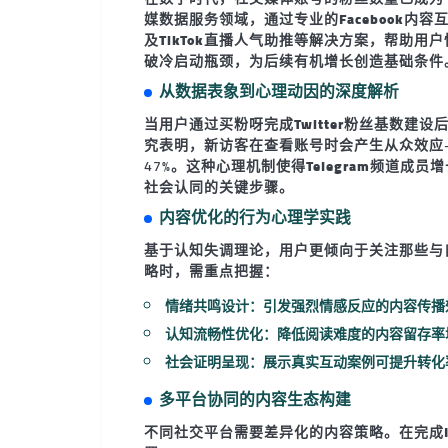
媒数据服务领域，通过专业的
Facebook内
及
TikTok直播人气助推
等解决方案，帮助用户
破冷启动瓶颈，为后续有机增长创造基础条件
从数据表象到心理动因的深度解析
当用户通过
买粉呀
完成
Twitter粉丝基数建设
究表明，新访客在查看账号时会产生
从众效应
47%。这种心理机制使得
Telegram频道成员
社会认同的关键步骤。
内容优化的行为心理学实践
基于认知失调理论，用户更倾向于关注那些与
略时，需重点把握：
情绪共鸣设计
：引发强烈情感反应的内容传播效
认知流畅性优化：降低阅读难度的内容留存率增
社会证明呈现
：展示真实互动案例可提升转化率
多平台协同的内容生态构建
不同社交平台需要差异化的内容策略。在完成